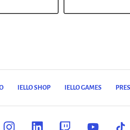
immeubles de la capitale. Ma
 quel bonheur, tout
soient imposants, encore fa
LO
IELLO SHOP
IELLO GAMES
PRES