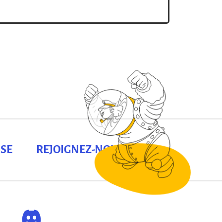
is il ne suffit pas que les édifices
ut-il […]
SE
REJOIGNEZ-NOUS !