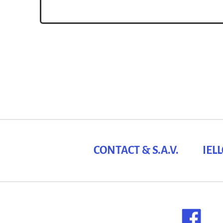
plus que tout au monde, c’est entendu… mais
de […]
CONTACT & S.A.V.
IEL