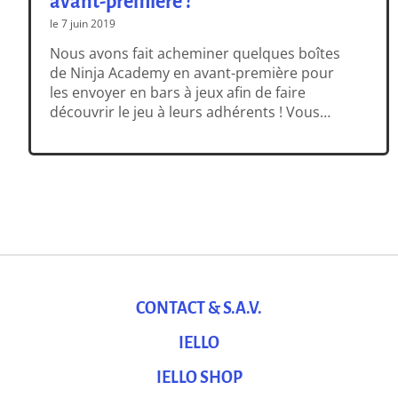
avant-première !
le 7 juin 2019
Nous avons fait acheminer quelques boîtes
de Ninja Academy en avant-première pour
les envoyer en bars à jeux afin de faire
découvrir le jeu à leurs adhérents ! Vous
souhaitez découvrir Ninja Academy avant le
reste du monde ? Vous trouverez ci-
dessous la listes des bars à jeux avec
lesquels nous menons cette opération, […]
CONTACT & S.A.V.
IELLO
IELLO SHOP