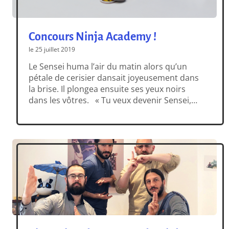
Concours Ninja Academy !
le 25 juillet 2019
Le Sensei huma l’air du matin alors qu’un
pétale de cerisier dansait joyeusement dans
la brise. Il plongea ensuite ses yeux noirs
dans les vôtres. « Tu veux devenir Sensei,
hein ? Alors à toi de jouer. Tu as à ta
disposition 10 meeples, 10 rondins, 5
tatamis, 1 fond de boîte, 1 couvercle, et […]