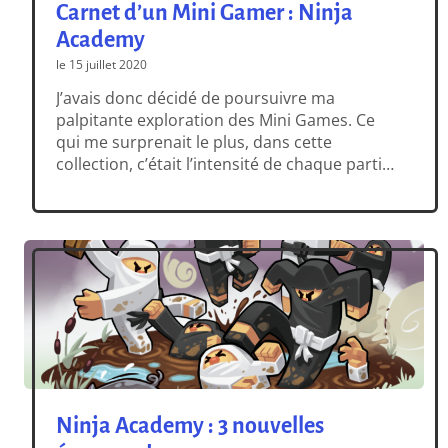
Carnet d’un Mini Gamer : Ninja
Academy
le 15 juillet 2020
J’avais donc décidé de poursuivre ma
palpitante exploration des Mini Games. Ce
qui me surprenait le plus, dans cette
collection, c’était l’intensité de chaque partie,
quel que soit le jeu. Jusque-là, j’avais envoyé
des aventuriers au casse-pipe et revendu des
maisons à prix d’or. Et toujours, j’avais vécu
des émotions intenses. Aujourd’hui, au
moment de choisir […]
Ninja Academy : 3 nouvelles