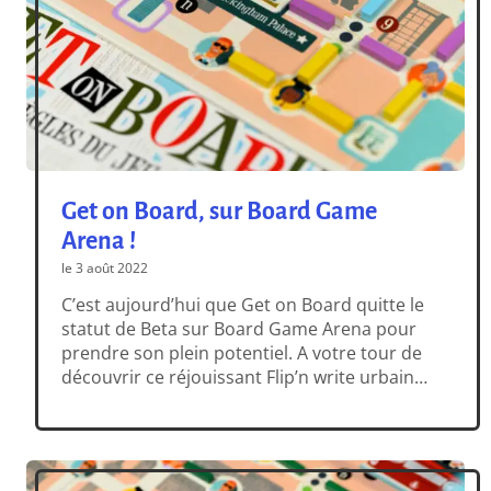
Get on Board, sur Board Game
Arena !
le 3 août 2022
C’est aujourd’hui que Get on Board quitte le
statut de Beta sur Board Game Arena pour
prendre son plein potentiel. A votre tour de
découvrir ce réjouissant Flip’n write urbain
développé par Saashi et illustré par Mr Z.
Dans Get on Board: New York & Londres,
vous avez douze tours pour construire la
meilleure ligne de […]