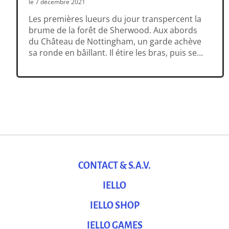
le 7 décembre 2021
Les premières lueurs du jour transpercent la
brume de la forêt de Sherwood. Aux abords
du Château de Nottingham, un garde achève
sa ronde en bâillant. Il étire les bras, puis se
fige. Un bruit ? Juste derrière… L’ombre
fugace s’approche, vive comme un serpent.
Le soldat tombe au sol dans un bruit sourd.
Robin siffle alors […]
CONTACT & S.A.V.
IELLO
IELLO SHOP
IELLO GAMES