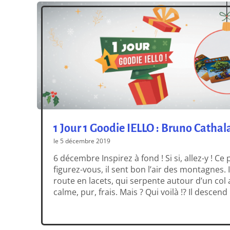
1 Jour 1 Goodie IELLO : Bruno Cathal
le 5 décembre 2019
6 décembre Inspirez à fond ! Si si, allez-y ! Ce
figurez-vous, il sent bon l’air des montagnes.
route en lacets, qui serpente autour d’un col al
calme, pur, frais. Mais ? Qui voilà !? Il descen
fidèle destrier ? Mais oui ! C’est lui ! Voici le v