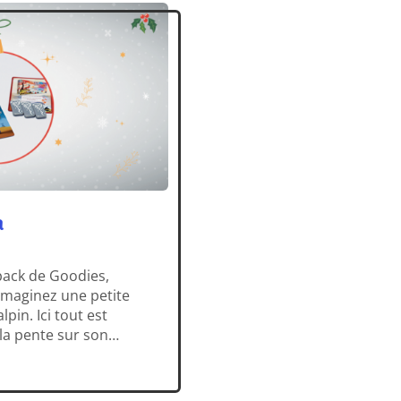
a
 pack de Goodies,
 Imaginez une petite
pin. Ici tout est
d la pente sur son
ertigineux […]