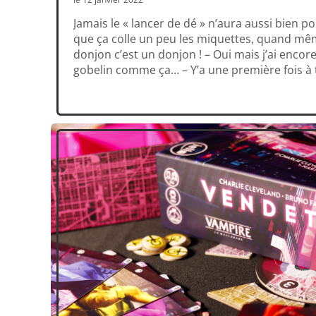
Jamais le « lancer de dé » n’aura aussi bien 
que ça colle un peu les miquettes, quand mêm
donjon c’est un donjon ! – Oui mais j’ai enco
gobelin comme ça… – Y’a une première fois à t
t’en sortir, tu verras…– […]