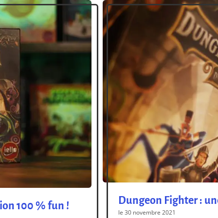
Dungeon Fighter : une
ion 100 % fun !
le 30 novembre 2021