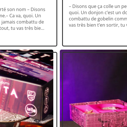
– Disons que ça colle un p
porté son nom – Disons
quoi. Un donjon c’est un do
e.– Ca va, quoi. Un
combattu de gobelin comme 
re jamais combattu de
vas très bien t’en sortir, t
out, tu vas très bien
pas de mais ! […]