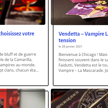
hoisissez votre
Vendetta – Vampire L
tension
le 28 janvier 2021
e bluff et de guerre
Bienvenue à Chicago ! Mais
le de la Camarilla,
finissent souvent dans le s
 vampires au monde.
Faidutti, Vendetta est le to
t clans, chacun étant
Vampire – La Mascarade. Jo
donc des possibilités
jeu asymétrique de stratég
[…]