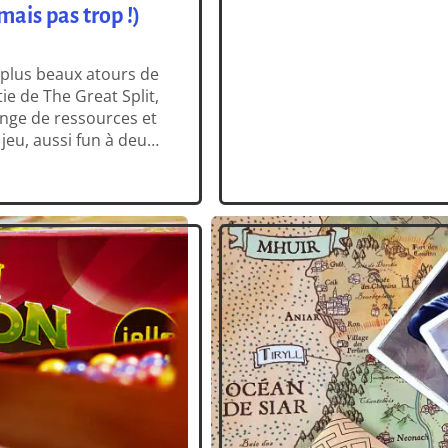
Great Split, votre objectif e
mais pas trop !)
[…]
s plus beaux atours de
ie de The Great Split,
ange de ressources et
jeu, aussi fun à deux