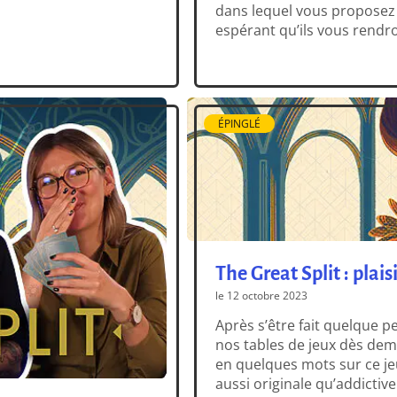
dans lequel vous proposez
espérant qu’ils vous rendro
véritablement. Pour tout sav
fourberie sournoise […]
ÉPINGLÉ
The Great Split : plaisi
le 12 octobre 2023
Après s’être fait quelque p
nos tables de jeux dès dema
en quelques mots sur ce j
aussi originale qu’addictiv