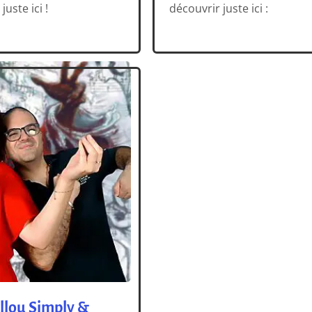
uste ici !
découvrir juste ici :
llou Simply &