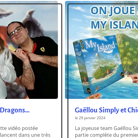
s Dragons…
Gaëllou Simply et Chi
le 29 janvier 2024
ette vidéo postée
La joyeuse team Gaëllou S
 lancent dans une très
partie complète du premier 