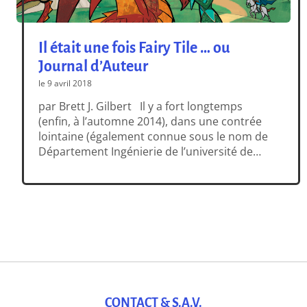
Il était une fois Fairy Tile … ou
Journal d’Auteur
le 9 avril 2018
par Brett J. Gilbert Il y a fort longtemps
(enfin, à l’automne 2014), dans une contrée
lointaine (également connue sous le nom de
Département Ingénierie de l’université de
Cambridge), quelques morceaux de papiers
chiffonnés s’entassaient sur une table Matt
travaillait sur de vrais projets scientifiques et
je suis allé le voir afin de lui parler […]
CONTACT & S.A.V.