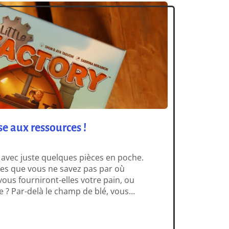
rse aux ressources !
, avec juste quelques pièces en poche.
rces que vous ne savez pas par où
ous fourniront-elles votre pain, ou
e ? Par-delà le champ de blé, vous
 tourner au gré du vent. De Little Town