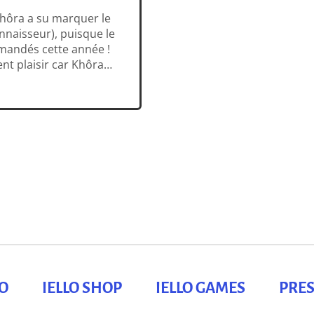
Khôra a su marquer le
nnaisseur), puisque le
ommandés cette année !
nt plaisir car Khôra
èrement, riche en
LO
IELLO SHOP
IELLO GAMES
PRES