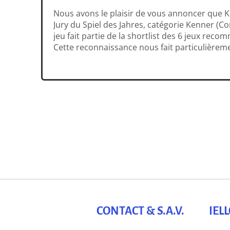
Nous avons le plaisir de vous annoncer que 
Jury du Spiel des Jahres, catégorie Kenner (Co
jeu fait partie de la shortlist des 6 jeux rec
Cette reconnaissance nous fait particulièreme
est un jeu que nous apprécions tout particuli
sensations et […]
CONTACT & S.A.V.
IEL