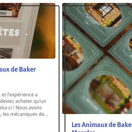
aux de Baker
et l’expérience a
 deviez acheter qu’un
elui-ci ! Nous avons
ons, les mécaniques de
a l’humour,
Les Animaux de Baker