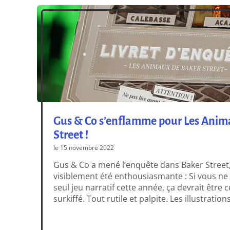
Gus & Co s’enflamme pour Les Anim
Street !
le 15 novembre 2022
Gus & Co a mené l’enquête dans Baker Street, 
visiblement été enthousiasmante : Si vous ne
seul jeu narratif cette année, ça devrait être c
surkiffé. Tout rutile et palpite. Les illustrati
jeu, l’écriture des scénarios. Et rajoutez à cel
omniprésent. Sans jamais tomber […]