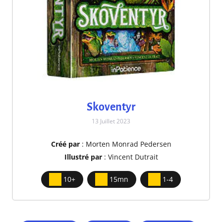
Skoventyr
13 Juillet 2023
Créé par
: Morten Monrad Pedersen
Illustré par
: Vincent Dutrait
10+
15mn
1-4