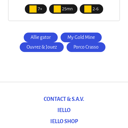
7+
25mn
2-6
Allie gator
My Gold Mine
Ouvrez & Jouez
Porco Crasso
CONTACT & S.A.V.
IELLO
IELLO SHOP