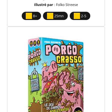
Illustré par
: Folko Streese
8+
25mn
2-5