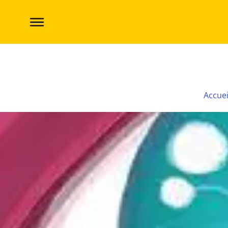
Preview : Ludovox se twiste sur Mindbug
Accuei