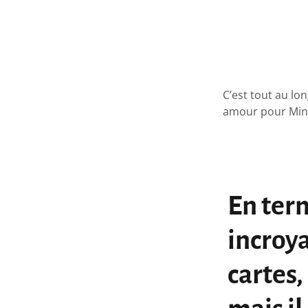
C’est tout au lo
amour pour Mind
En ter
incroya
cartes,