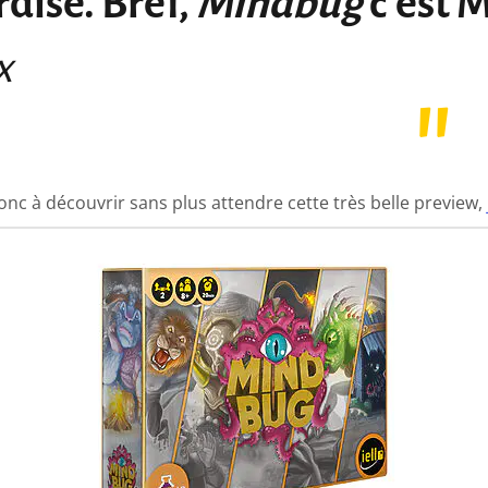
dise. Bref,
Mindbug
c’est M
x
onc à découvrir sans plus attendre cette très belle preview,