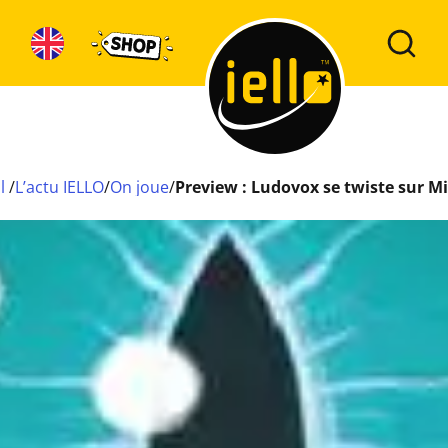
l
/
L’actu IELLO
/
On joue
/
Preview : Ludovox se twiste sur 