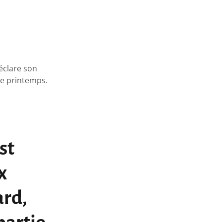
éclare son
ce printemps.
st
x
ard,