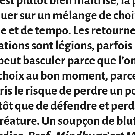
 est plutôt bien maîtrisé, la
ouer sur un mélange de cho
ue et de tempo. Les retour
ations sont légions, parfois 
peut basculer parce que l’on
 choix au bon moment, parc
pris le risque de perdre un p
tôt que de défendre et per
réature. Un soupçon de bluf