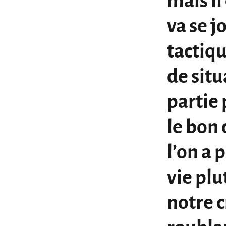
mais il
va se j
tactiq
de situ
partie 
le bon
l’on a 
vie plu
notre c