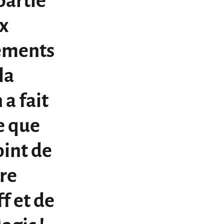
 partie
ix
nements
la
 a fait
e que
oint de
dre
f et de