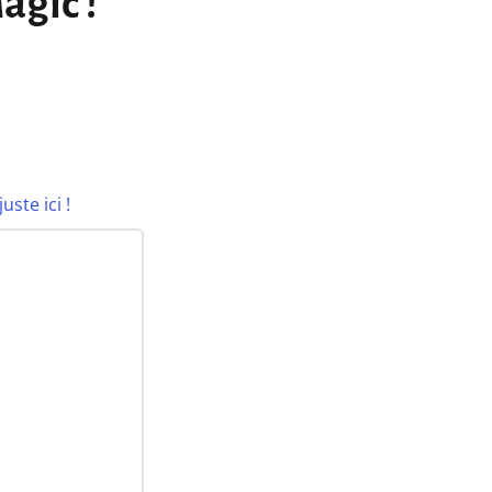
agic !
juste ici !