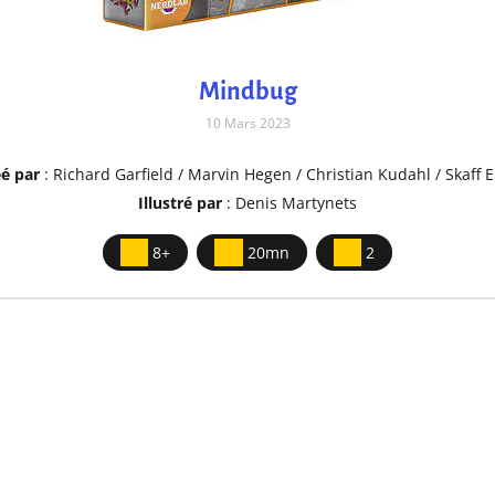
Mindbug
10 Mars 2023
é par
: Richard Garfield / Marvin Hegen / Christian Kudahl / Skaff E
Illustré par
: Denis Martynets
8+
20mn
2