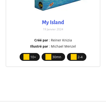
My Island
19 Janvier 2024
Créé par
: Reiner Knizia
Illustré par
: Michael Menzel
10+
30mn
2-4