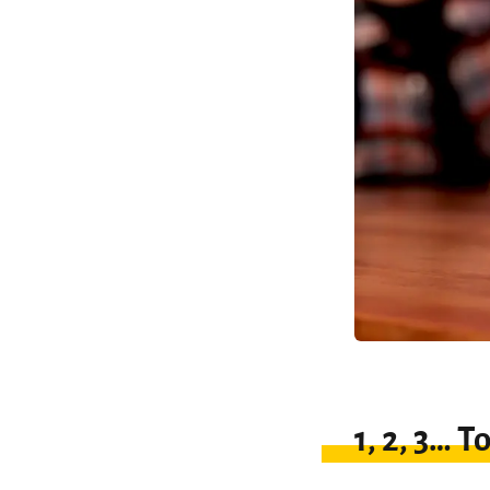
1, 2, 3… T