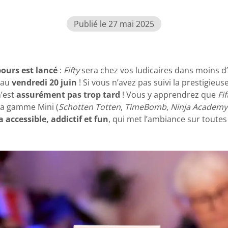
Publié le 27 mai 2025
ours est lancé
:
Fifty
sera chez vos ludicaires dans moins d
 au
vendredi 20 juin
! Si vous n’avez pas suivi la prestigie
n’est
assurément pas trop tard
! Vous y apprendrez que
Fif
la gamme Mini (
Schotten Totten
,
TimeBomb
,
Ninja Academy
a accessible, addictif et fun
, qui met l’ambiance sur toutes 