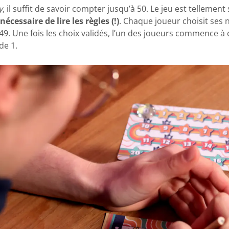
y
, il suffit de savoir compter jusqu’à 50. Le jeu est tellement
nécessaire de lire les règles (!)
. Chaque joueur choisit ses
et 49. Une fois les choix validés, l’un des joueurs commence 
de 1.