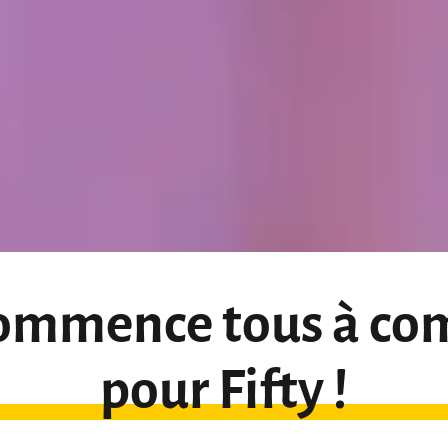
ommence tous à co
pour Fifty !