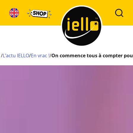
/
L’actu IELLO
/
En vrac !
/
On commence tous à compter pour 