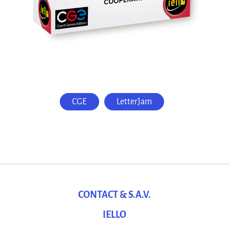
CGE
LetterJam
CONTACT & S.A.V.
IELLO