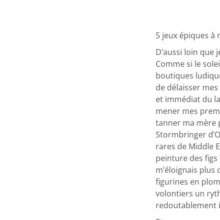
5 jeux épiques à 
D’aussi loin que 
Comme si le soleil
boutiques ludiqu
de délaisser mes
et immédiat du la
mener mes premièr
tanner ma mère p
Stormbringer d’Or
rares de Middle E
peinture des figs
m’éloignais plus 
figurines en plom
volontiers un ryt
redoutablement i