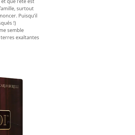
 et que l’été est
amille, surtout
noncer. Puisqu’il
qués !)
l me semble
 terres exaltantes