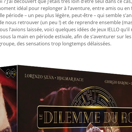
 ? J’ai découvert que j’étais très loin d’être seul dans ce cas,
oment idéal pour replonger à l’aventure, entre amis ou en f
le période – un peu plus légère, peut-être – qui semble s’an
de nous retrouver (un peu !) et de reprendre ensemble (mas
nous l’avions laissée, voici quelques idées de jeux IELLO qu’i
sous la main en période estivale, afin de s’aventurer sur les
 groupe, des sensations trop longtemps délaissées.