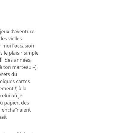
 jeux d’aventure.
des vielles
 moi l’occasion
le plaisir simple
fil des années,
là ton marteau »),
vrets du
uelques cartes
ment !) à la
celui où je
du papier, des
s enchaînaient
sait