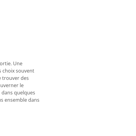
sortie. Une
s choix souvent
e trouver des
ouverner le
e dans quelques
ous ensemble dans