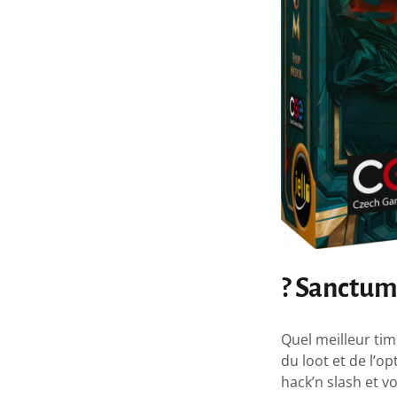
? Sanctu
Quel meilleur tim
du loot et de l’
hack’n slash et v