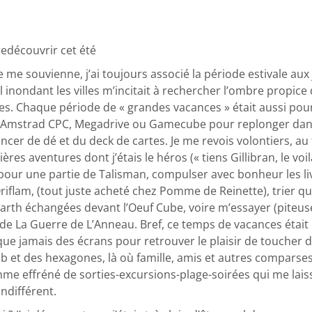
redécouvrir cet été
je me souvienne, j’ai toujours associé la période estivale aux
 inondant les villes m’incitait à rechercher l’ombre propice 
es. Chaque période de « grandes vacances » était aussi pour
 Amstrad CPC, Megadrive ou Gamecube pour replonger dans 
ncer de dé et du deck de cartes. Je me revois volontiers, au 
es aventures dont j’étais le héros (« tiens Gillibran, le voi
our une partie de Talisman, compulser avec bonheur les li
iflam, (tout juste acheté chez Pomme de Reinette), trier q
arth échangées devant l’Oeuf Cube, voire m’essayer (piteuse
 de La Guerre de L’Anneau. Bref, ce temps de vacances était 
que jamais des écrans pour retrouver le plaisir de toucher 
b et des hexagones, là où famille, amis et autres comparse
hme effréné de sorties-excursions-plage-soirées qui me lais
ndifférent.