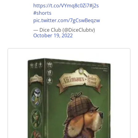
https://t.co/VYmq8c0Zi7
#j2s
#shorts
pic.twitter.com/7gCswBeqzw
— Dice Club (@DiceClubtv)
October 19, 2022