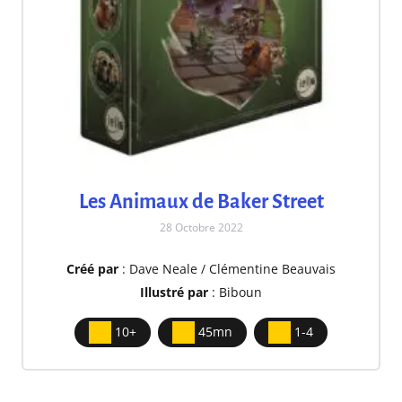
Les Animaux de Baker Street
28 Octobre 2022
Créé par
: Dave Neale / Clémentine Beauvais
Illustré par
: Biboun
10+
45mn
1-4