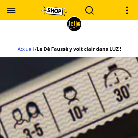
Accueil
/
Le Dé Faussé y voit clair dans LUZ !