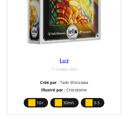
Luz
11 Octobre 2024
Créé par
: Taiki Shinzawa
Illustré par
: Crocotame
10+
30mn
3-5