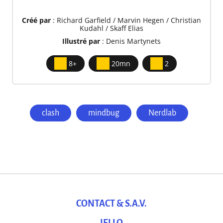
Créé par
: Richard Garfield / Marvin Hegen / Christian
Kudahl / Skaff Elias
Illustré par
: Denis Martynets
8+
20mn
2
clash
mindbug
Nerdlab
CONTACT & S.A.V.