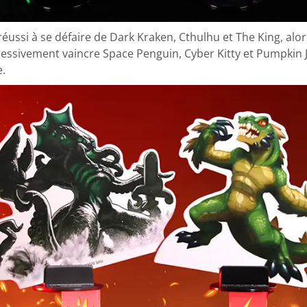
éussi à se défaire de Dark Kraken, Cthulhu et The King, al
essivement vaincre Space Penguin, Cyber Kitty et Pumpkin 
e.