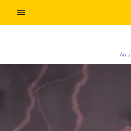
King of Tokyo Tournament : La finale !
Accu