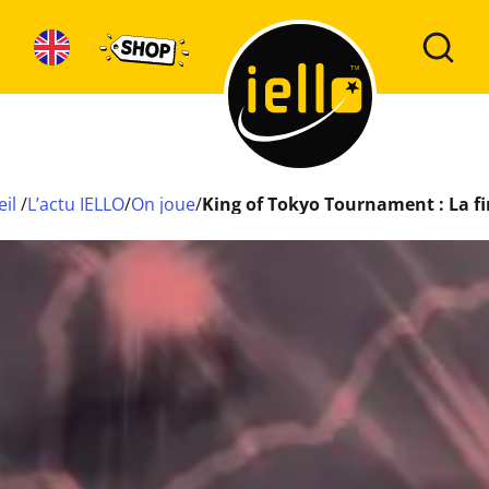
eil
/
L’actu IELLO
/
On joue
/
King of Tokyo Tournament : La fi