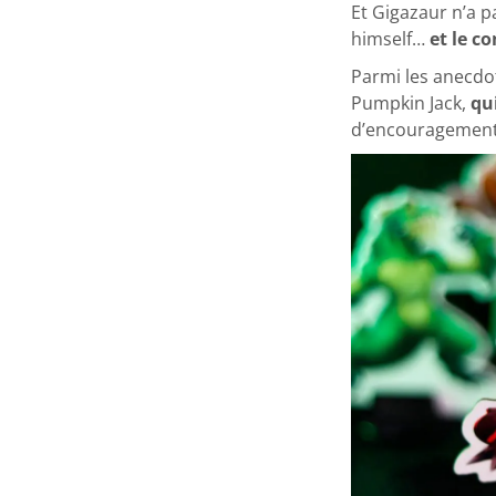
Et Gigazaur n’a p
himself…
et le co
Parmi les anecdot
Pumpkin Jack,
qu
d’encouragements