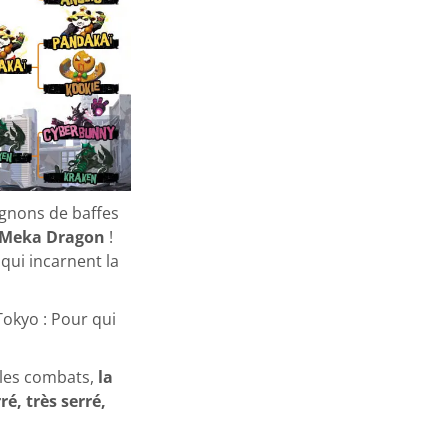
pagnons de baffes
e Meka Dragon
!
qui incarnent la
Tokyo : Pour qui
 les combats,
la
é, très serré,