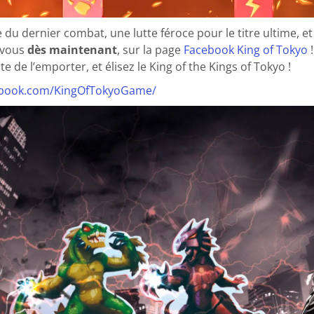
e du dernier combat, une lutte féroce pour le titre ultime, e
-vous
dès maintenant
, sur la page
Facebook King of Tokyo
e de l’emporter, et élisez le King of the Kings of Tokyo !
ebook.com/KingOfTokyoGame/