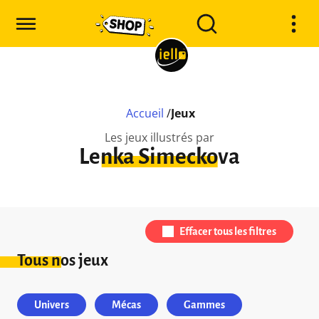
Accueil
/
Jeux
Les jeux illustrés par
Lenka Simeckova
Effacer tous les filtres
Tous nos jeux
Univers
Mécas
Gammes