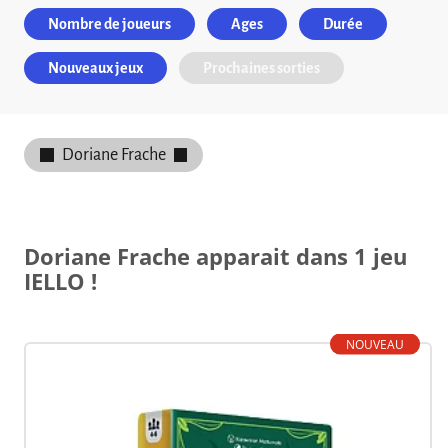
Nombre de joueurs
Ages
Durée
Nouveaux jeux
Prochaines sorties
Doriane Frache
Doriane Frache apparait dans 1 jeu
IELLO !
NOUVEAU