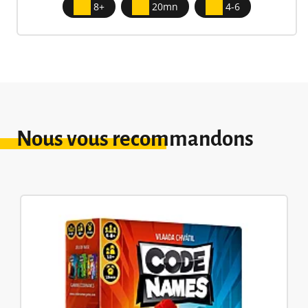
8+
20mn
4-6
Nous vous recommandons