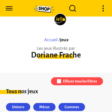
Accueil
/
Jeux
Les jeux illustrés par
Doriane Frache
Effacer tous les filtres
Tous nos jeux
Univers
Mécas
Gammes