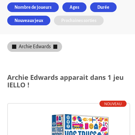
Nombre de joueurs
Ages
Durée
Nouveaux jeux
Prochaines sorties
Archie Edwards
Archie Edwards apparait dans 1 jeu
IELLO !
NOUVEAU