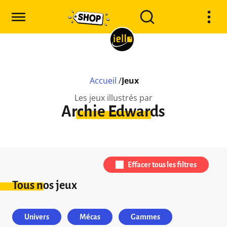
Accueil
/
Jeux
Les jeux illustrés par
Archie Edwards
Effacer tous les filtres
Tous nos jeux
Univers
Mécas
Gammes