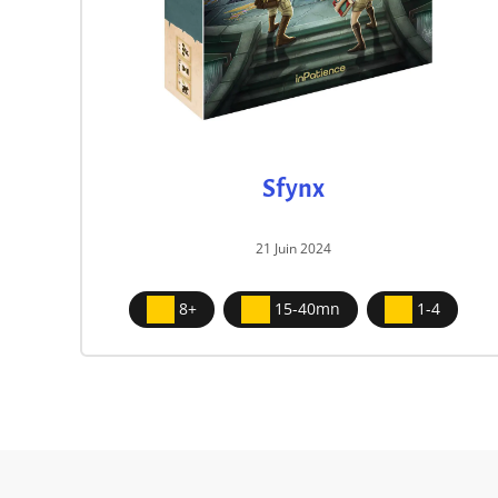
Sfynx
21 Juin 2024
8+
15-40mn
1-4