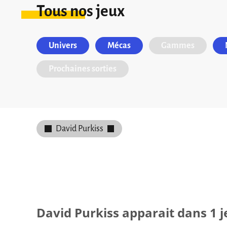
Tous nos jeux
Univers
Mécas
Gammes
Prochaines sorties
David Purkiss
David Purkiss apparait dans 1 j