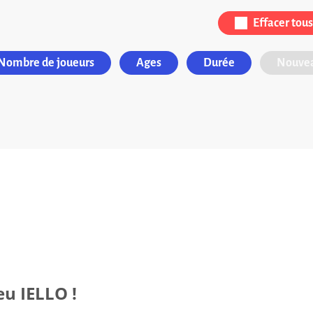
Effacer tous 
Nombre de joueurs
Ages
Durée
Nouvea
eu IELLO !