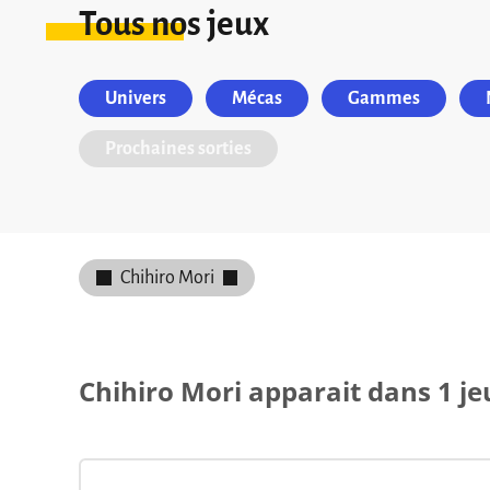
Tous nos jeux
Univers
Mécas
Gammes
Prochaines sorties
Chihiro Mori
Chihiro Mori apparait dans 1 je