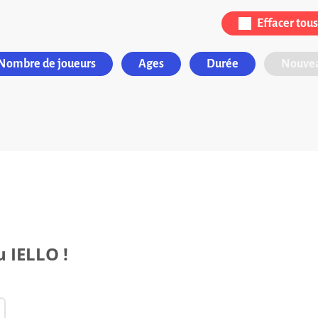
Effacer tous 
Nombre de joueurs
Ages
Durée
Nouvea
u IELLO !