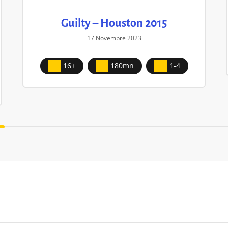
Guilty – Houston 2015
17 Novembre 2023
16+
180mn
1-4