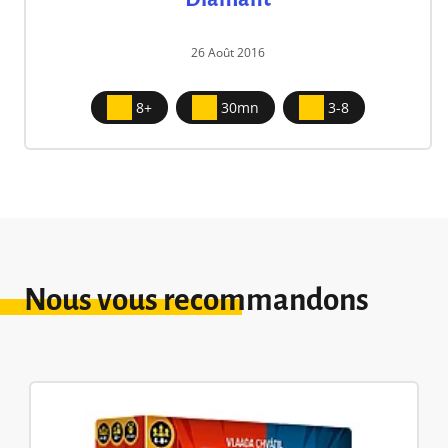
26 Août 2016
8+
30mn
3-8
Nous vous recommandons