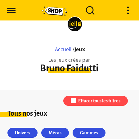
Accueil
/
Jeux
Les jeux créés par
Bruno Faidutti
Effacer tous les filtres
Tous nos jeux
Univers
Mécas
Gammes