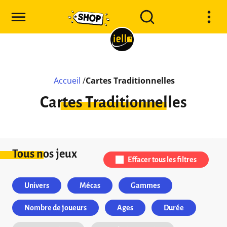
Accueil
/
Cartes Traditionnelles
Cartes Traditionnelles
Tous nos jeux
Effacer tous les filtres
Univers
Mécas
Gammes
Nombre de joueurs
Ages
Durée