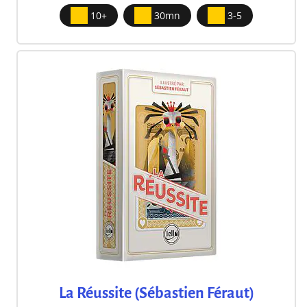
10+
30mn
3-5
La Réussite (Sébastien Féraut)