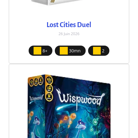
Lost Cities Duel
26 Juin 2026
8+
30mn
2