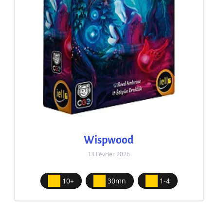
Wispwood
13 Février 2026
10+
30mn
1-4