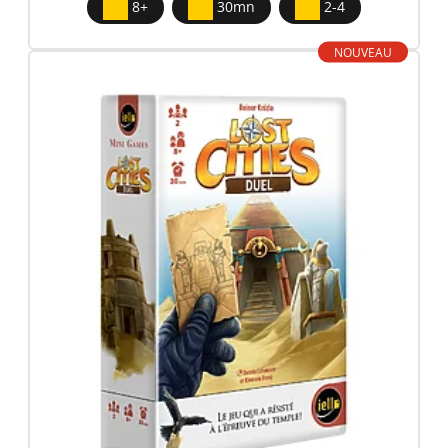
8+
30mn
2-4
NOUVEAU