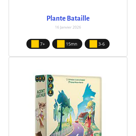
Plante Bataille
16 Janvier 2026
7+
15mn
3-6