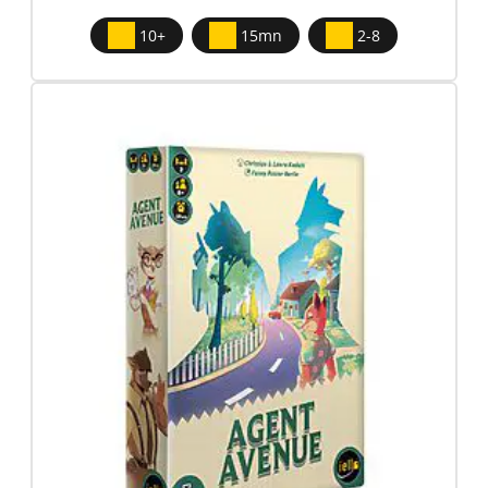
10+
15mn
2-8