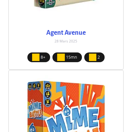
Agent Avenue
28 Mars 2025
8+
15mn
2