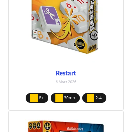
Restart
6 Mars 2026
8+
30mn
2-4