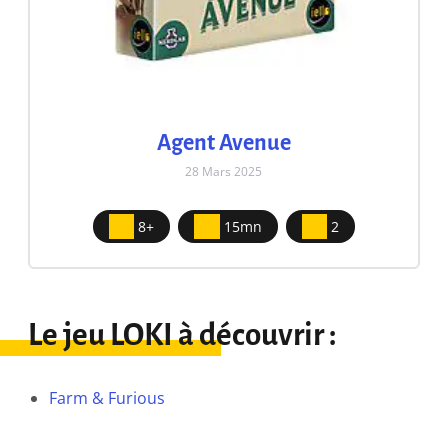
Agent Avenue
28 Mars 2025
8+
15mn
2
Le jeu LOKI à découvrir :
Farm & Furious