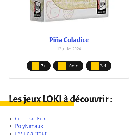
Piña Coladice
12 Juillet 2024
7+
10mn
2-4
Les jeux LOKI à découvrir :
Cric Crac Kroc
PolyNimaux
Les Éclairtout