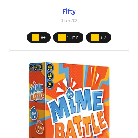
Fifty
20 Juin 2025
8+
15mn
3-7