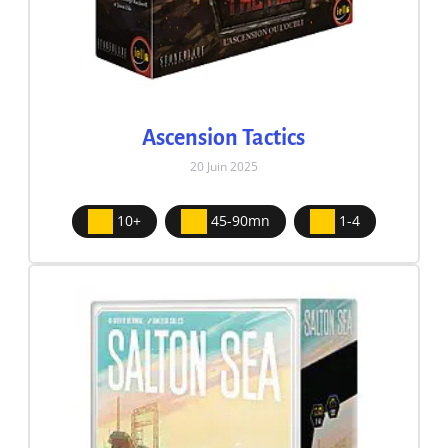
Ascension Tactics
20 Juin 2025
10+
45-90mn
1-4