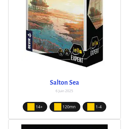
Salton Sea
6 Juin 2025
14+
120mn
1-4