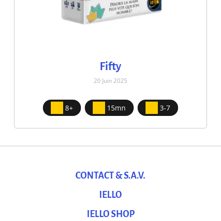
Fifty
20 Juin 2025
8+
15mn
3-7
CONTACT & S.A.V.
IELLO
IELLO SHOP