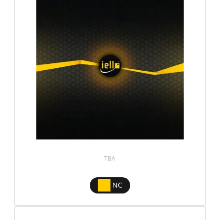
TBA
NC