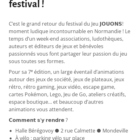
festival !
C’est le grand retour du festival du Jeu 𝗝𝗢𝗨𝗢𝗡𝗦!
moment ludique incontournable en Normandie ! Le
temps d’un week-end associations, ludothèques,
auteurs et éditeurs de jeux et bénévoles
passionnés vous font partager leur passion du jeu
sous toutes ses formes.
Pour sa 7ᵉ édition, un large éventail d’animations
autour des jeux de société, jeux de plateaux, jeux
rétro, rétro gaming, jeux vidéo, escape game,
cartes Pokémon, Lego, Jeu de Go, ateliers créatifs,
espace boutique… et beaucoup d’autres
animations vous attendent.
𝗖𝗼𝗺𝗺𝗲𝗻𝘁 𝘀’𝘆 𝗿𝗲𝗻𝗱𝗿𝗲 ?
Halle Bérégovoy ● 2 rue Calmette ● Mondeville
À vélo : parking vélo sur place