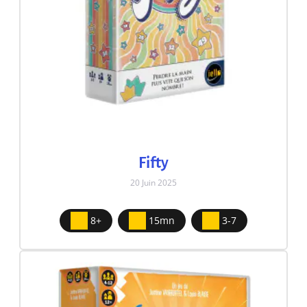
Fifty
20 Juin 2025
8+
15mn
3-7