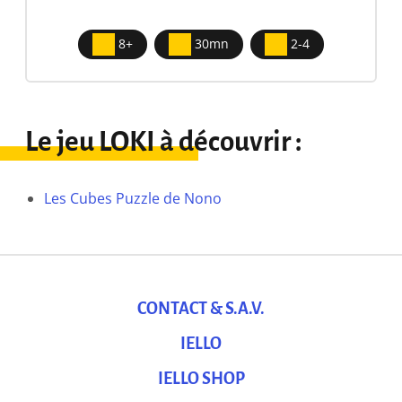
8+
30mn
2-4
Le jeu LOKI à découvrir :
Les Cubes Puzzle de Nono
CONTACT & S.A.V.
IELLO
IELLO SHOP