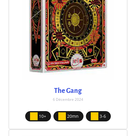
The Gang
6 Décembre 2024
10+
20mn
3-6