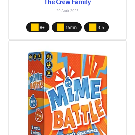
The Crew Family
29 Août 2025
8+
15mn
3-5