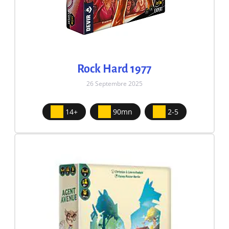
Rock Hard 1977
26 Septembre 2025
14+
90mn
2-5