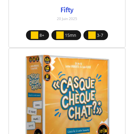
Fifty
20 Juin 2025
8+
15mn
3-7