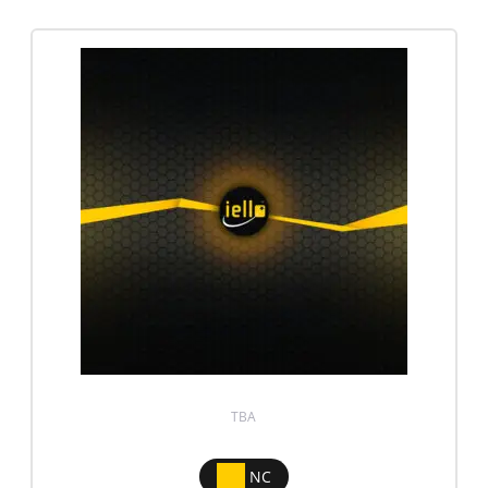
TBA
NC