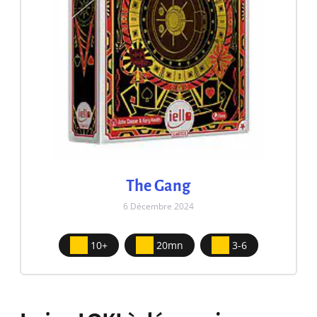
The Gang
6 Décembre 2024
10+
20mn
3-6