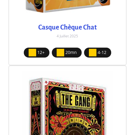
Casque Chèque Chat
4 Juillet 2025
12+
20mn
4-12