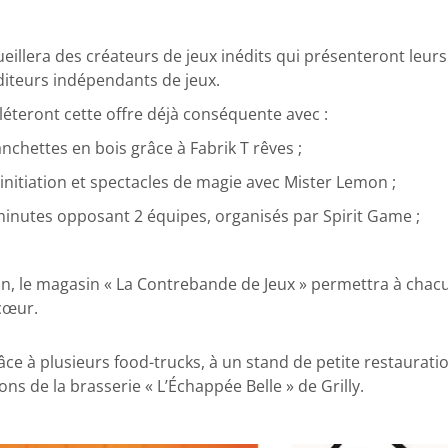
eillera des créateurs de jeux inédits qui présenteront leur
diteurs indépendants de jeux.
teront cette offre déjà conséquente avec :
nchettes en bois grâce à Fabrik T rêves ;
’initiation et spectacles de magie avec Mister Lemon ;
inutes opposant 2 équipes, organisés par Spirit Game ;
on, le magasin « La Contrebande de Jeux » permettra à chac
 cœur.
âce à plusieurs food-trucks, à un stand de petite restaurati
s de la brasserie « L’Échappée Belle » de Grilly.