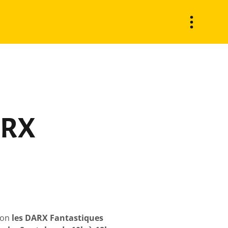
ARX
tion
les DARX Fantastiques