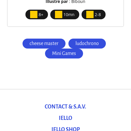
Illustré par
: Biboun
8+
10mn
2-8
cheese master
ludochrono
Mini Games
CONTACT & S.A.V.
IELLO
IELLO SHOP