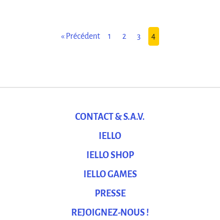
Festival International des Jeux a ouvert ses
portes à plus de 100 000 personnes, […]
« Précédent
1
2
3
4
CONTACT & S.A.V.
IELLO
IELLO SHOP
IELLO GAMES
PRESSE
REJOIGNEZ-NOUS !