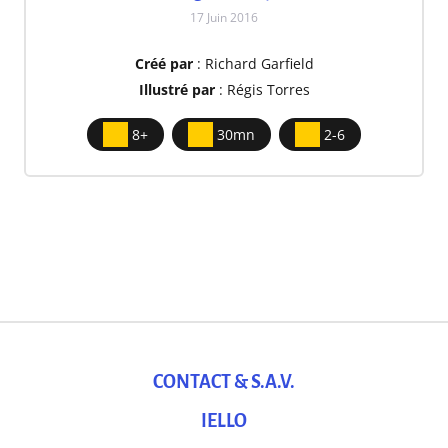
17 Juin 2016
Créé par
: Richard Garfield
Illustré par
: Régis Torres
8+
30mn
2-6
CONTACT & S.A.V.
IELLO