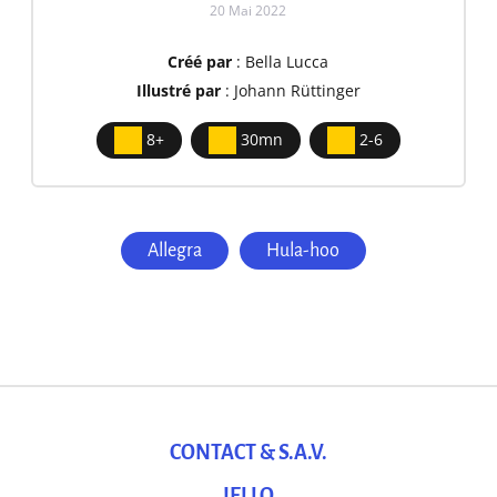
20 Mai 2022
Créé par
: Bella Lucca
Illustré par
: Johann Rüttinger
8+
30mn
2-6
Allegra
Hula-hoo
CONTACT & S.A.V.
IELLO