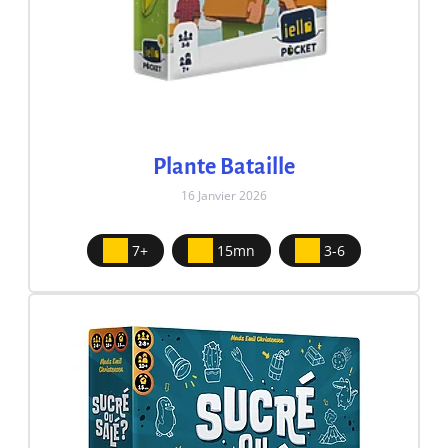
Plante Bataille
16 Janvier 2026
7+
15mn
3-6