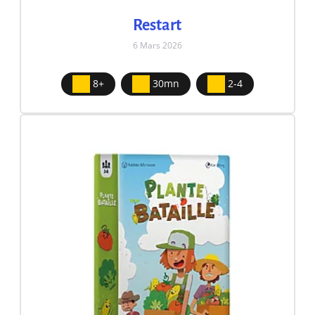
Restart
6 Mars 2026
8+
30mn
2-4